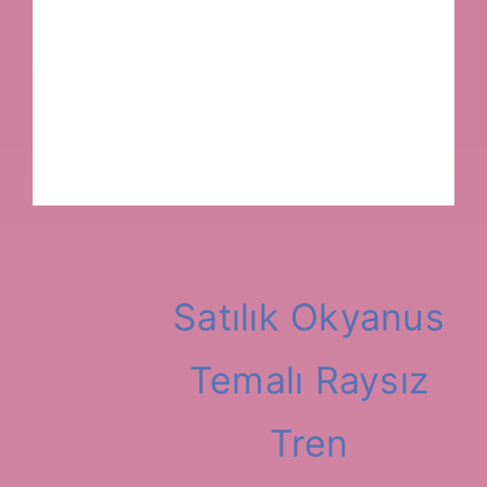
SSS
Blog
Hakkımı
Alıntı
Satılık Okyanus
Temalı Raysız
Tren