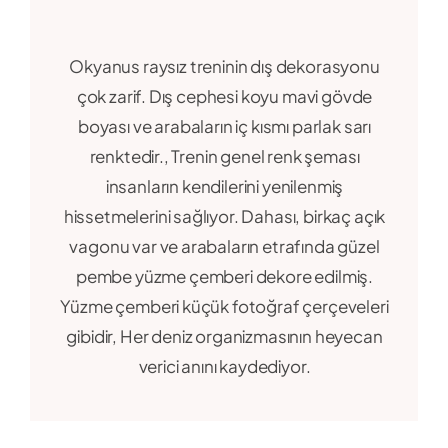
Okyanus raysız treninin dış dekorasyonu
çok zarif. Dış cephesi koyu mavi gövde
boyası ve arabaların iç kısmı parlak sarı
renktedir., Trenin genel renk şeması
insanların kendilerini yenilenmiş
hissetmelerini sağlıyor. Dahası, birkaç açık
vagonu var ve arabaların etrafında güzel
pembe yüzme çemberi dekore edilmiş.
Yüzme çemberi küçük fotoğraf çerçeveleri
gibidir, Her deniz organizmasının heyecan
verici anını kaydediyor.