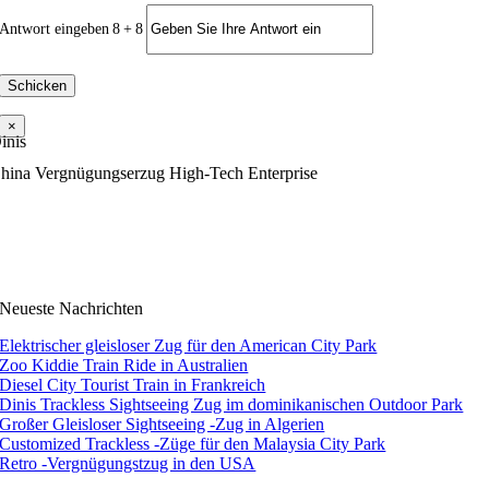
Antwort eingeben
8
+
8
×
inis
hina Vergnügungserzug High-Tech Enterprise
Neueste Nachrichten
Elektrischer gleisloser Zug für den American City Park
Zoo Kiddie Train Ride in Australien
Diesel City Tourist Train in Frankreich
Dinis Trackless Sightseeing Zug im dominikanischen Outdoor Park
Großer Gleisloser Sightseeing -Zug in Algerien
Customized Trackless -Züge für den Malaysia City Park
Retro -Vergnügungstzug in den USA