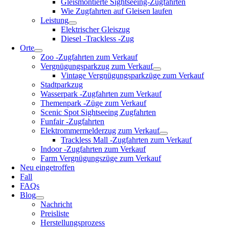
Gleismontierte Sightseeing-Zugfahrten
Wie Zugfahrten auf Gleisen laufen
Leistung
Elektrischer Gleiszug
Diesel -Trackless -Zug
Orte
Zoo -Zugfahrten zum Verkauf
Vergnügungsparkzug zum Verkauf
Vintage Vergnügungsparkzüge zum Verkauf
Stadtparkzug
Wasserpark -Zugfahrten zum Verkauf
Themenpark -Züge zum Verkauf
Scenic Spot Sightseeing Zugfahrten
Funfair -Zugfahrten
Elektrommermelderzug zum Verkauf
Trackless Mall -Zugfahrten zum Verkauf
Indoor -Zugfahrten zum Verkauf
Farm Vergnügungszüge zum Verkauf
Neu eingetroffen
Fall
FAQs
Blog
Nachricht
Preisliste
Herstellungsprozess