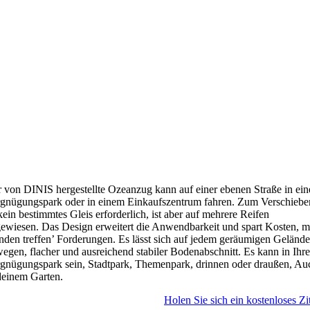
 von DINIS hergestellte Ozeanzug kann auf einer ebenen Straße in ei
gnügungspark oder in einem Einkaufszentrum fahren. Zum Verschiebe
 kein bestimmtes Gleis erforderlich, ist aber auf mehrere Reifen
ewiesen. Das Design erweitert die Anwendbarkeit und spart Kosten, m
den treffen’ Forderungen. Es lässt sich auf jedem geräumigen Gelände
egen, flacher und ausreichend stabiler Bodenabschnitt. Es kann in Ihr
gnügungspark sein, Stadtpark, Themenpark, drinnen oder draußen, Au
deinem Garten.
Holen Sie sich ein kostenloses Zit