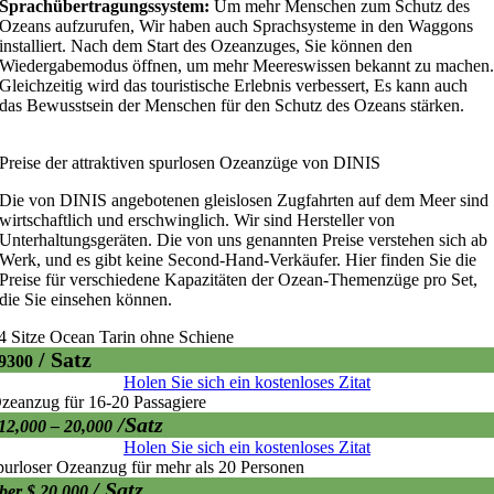
Sprachübertragungssystem:
Um mehr Menschen zum Schutz des
Ozeans aufzurufen, Wir haben auch Sprachsysteme in den Waggons
installiert. Nach dem Start des Ozeanzuges, Sie können den
Wiedergabemodus öffnen, um mehr Meereswissen bekannt zu machen
Gleichzeitig wird das touristische Erlebnis verbessert, Es kann auch
das Bewusstsein der Menschen für den Schutz des Ozeans stärken.
Preise der attraktiven spurlosen Ozeanzüge von DINIS
Die von DINIS angebotenen gleislosen Zugfahrten auf dem Meer sind
wirtschaftlich und erschwinglich. Wir sind Hersteller von
Unterhaltungsgeräten. Die von uns genannten Preise verstehen sich ab
Werk, und es gibt keine Second-Hand-Verkäufer. Hier finden Sie die
Preise für verschiedene Kapazitäten der Ozean-Themenzüge pro Set,
die Sie einsehen können.
4 Sitze Ocean Tarin ohne Schiene
/ Satz
9300
Holen Sie sich ein kostenloses Zitat
zeanzug für 16-20 Passagiere
/Satz
12,000 – 20,000
Holen Sie sich ein kostenloses Zitat
purloser Ozeanzug für mehr als 20 Personen
/ Satz
ber $ 20,000