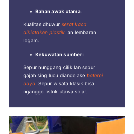
Bahan awak utama
:
Kualitas dhuwur
serat kaca
dikiataken plastik
lan lembaran
logam.
Kekuwatan
sumber:
Sepur nunggang cilik lan sepur
gajah sing lucu diandelake
baterei
daya
. Sepur wisata klasik bisa
nganggo listrik utawa solar.