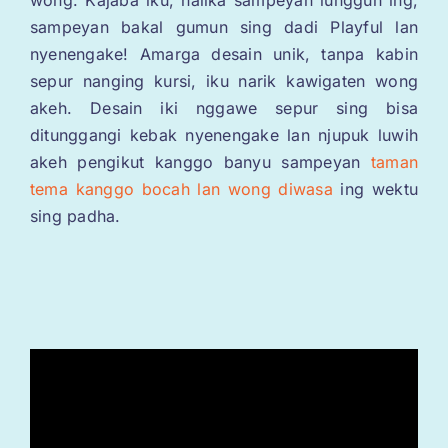
wong. Kajaba iku, nalika sampeyan lungguh ing,
sampeyan bakal gumun sing dadi Playful lan
nyenengake! Amarga desain unik, tanpa kabin
sepur nanging kursi, iku narik kawigaten wong
akeh. Desain iki nggawe sepur sing bisa
ditunggangi kebak nyenengake lan njupuk luwih
akeh pengikut kanggo banyu sampeyan
taman
tema kanggo bocah lan wong diwasa
ing wektu
sing padha.