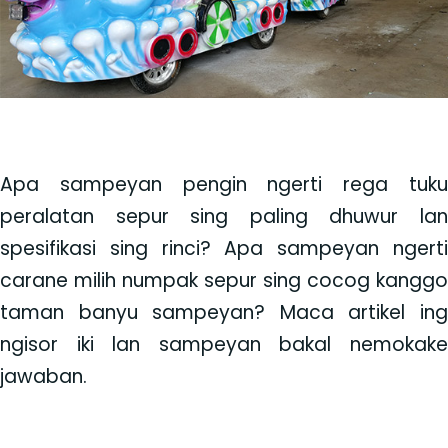
FAQ
Blog
Babagan Kita
Apa sampeyan pengin ngerti rega tuku
Kutipan
peralatan sepur sing paling dhuwur lan
spesifikasi sing rinci? Apa sampeyan ngerti
carane milih numpak sepur sing cocog kanggo
taman banyu sampeyan? Maca artikel ing
ngisor iki lan sampeyan bakal nemokake
jawaban.