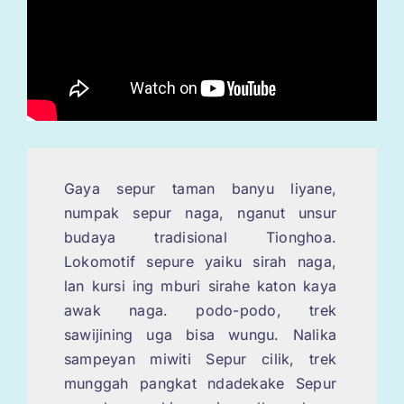
Gaya sepur taman banyu liyane,
numpak sepur naga, nganut unsur
budaya tradisional Tionghoa.
Lokomotif sepure yaiku sirah naga,
lan kursi ing mburi sirahe katon kaya
awak naga. podo-podo, trek
sawijining uga bisa wungu. Nalika
sampeyan miwiti Sepur cilik, trek
munggah pangkat ndadekake Sepur