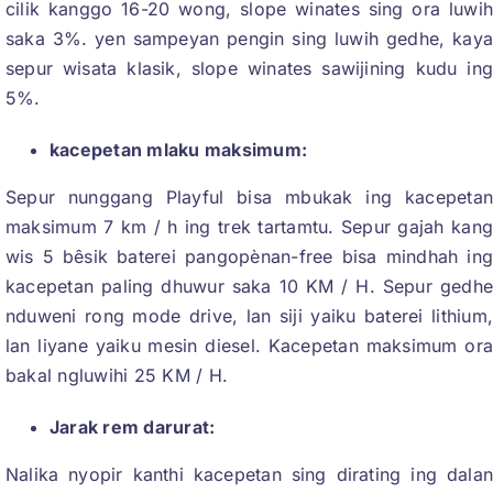
cilik kanggo 16-20 wong, slope winates sing ora luwi
saka 3%. yen sampeyan pengin sing luwih gedhe, kay
sepur wisata klasik, slope winates sawijining kudu in
5%.
kacepetan mlaku maksimum:
Sepur nunggang Playful bisa mbukak ing kacepeta
maksimum 7 km / h ing trek tartamtu. Sepur gajah kan
wis 5 bêsik baterei pangopènan-free bisa mindhah in
kacepetan paling dhuwur saka 10 KM / H. Sepur gedh
nduweni rong mode drive, lan siji yaiku baterei lithium
lan liyane yaiku mesin diesel. Kacepetan maksimum or
bakal ngluwihi 25 KM / H.
Jarak rem darurat:
Nalika nyopir kanthi kacepetan sing dirating ing dala