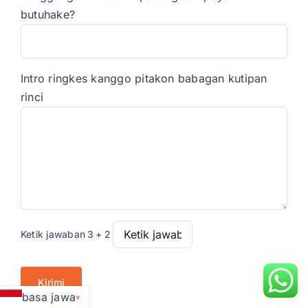
butuhake?
Intro ringkes kanggo pitakon babagan kutipan
rinci
Ketik jawaban
3
+
2
basa jawa