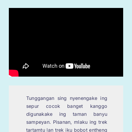
Tunggangan sing nyenengake ing
sepur cocok banget kanggo
digunakake ing taman banyu
sampeyan. Pisanan, mlaku ing trek
tartamtu lan trek iku bobot entheng