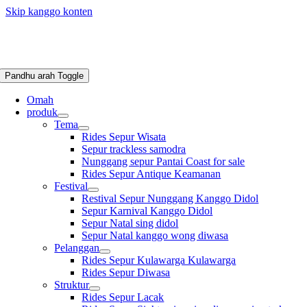
Skip kanggo konten
Pandhu arah Toggle
Omah
produk
Tema
Rides Sepur Wisata
Sepur trackless samodra
Nunggang sepur Pantai Coast for sale
Rides Sepur Antique Keamanan
Festival
Restival Sepur Nunggang Kanggo Didol
Sepur Karnival Kanggo Didol
Sepur Natal sing didol
Sepur Natal kanggo wong diwasa
Pelanggan
Rides Sepur Kulawarga Kulawarga
Rides Sepur Diwasa
Struktur
Rides Sepur Lacak