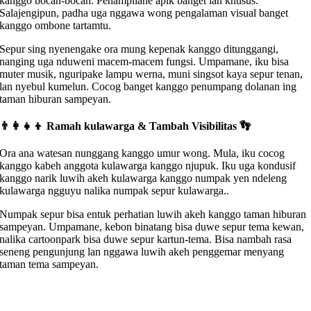
kanggo bocah-bocah. Penampilane apik banget lan khusus.
Salajengipun, padha uga nggawa wong pengalaman visual banget
kanggo ombone tartamtu.
Sepur sing nyenengake ora mung kepenak kanggo ditunggangi,
nanging uga nduweni macem-macem fungsi. Umpamane, iku bisa
muter musik, nguripake lampu werna, muni singsot kaya sepur tenan,
lan nyebul kumelun. Cocog banget kanggo penumpang dolanan ing
taman hiburan sampeyan.
👨‍👩‍👧‍👦 Ramah kulawarga & Tambah Visibilitas 👣
Ora ana watesan nunggang kanggo umur wong. Mula, iku cocog
kanggo kabeh anggota kulawarga kanggo njupuk. Iku uga kondusif
kanggo narik luwih akeh kulawarga kanggo numpak yen ndeleng
kulawarga ngguyu nalika numpak sepur kulawarga..
Numpak sepur bisa entuk perhatian luwih akeh kanggo taman hiburan
sampeyan. Umpamane, kebon binatang bisa duwe sepur tema kewan,
nalika cartoonpark bisa duwe sepur kartun-tema. Bisa nambah rasa
seneng pengunjung lan nggawa luwih akeh penggemar menyang
taman tema sampeyan.