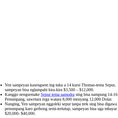
Yen sampeyan kasengsem ing tuku a 14 kursi Thomas-tema Sepur,
sampeyan bisa nglampahi kira-kira $3,500 – $12,000.
Kanggo nengsemake
Sepur tema samodra
sing bisa nampung 14-16
Penumpang, sawetara rega watara 8,000 menyang 12,000 Dolar.
Nanging, Yen sampeyan nggoleki sepur tanpa trek sing bisa digawa
penumpang karo gerbong semi-tertutup, sampeyan bisa uga mbayar
$20,000- $40,000.