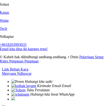
Solusi
Kasus
Warta
Tech
Ndhaptar
+8618203993035
Email kita dina iki kanggo rega!
© Kabeh hak dilindhungi undhang-undhang. • Dinis
Pekerjaan Sepur
Rides Pimpinan Pimpinan
Link Beban Kaca
Menyang Ndhuwur
Hubungi kita saiki
Kirimake Email Email
Tuku Peralatan
Hubungi kita liwat WhatsApp