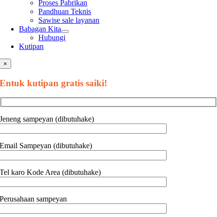
Proses Pabrikan
Pandhuan Teknis
Sawise sale layanan
Babagan Kita
Hubungi
Kutipan
×
Entuk kutipan gratis saiki!
Jeneng sampeyan (dibutuhake)
Email Sampeyan (dibutuhake)
Tel karo Kode Area (dibutuhake)
Perusahaan sampeyan