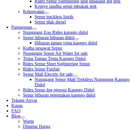
Rides Sepur Sightseeing sing dipasang ing trek
Kepiye randha sepur mbukak trek
Kekuwatan
Sepur trackless listrik
Sepur tilak diesel
Panggonan
Nunggang Zoo Rides kanggo didol
Sepur hiburan hiburan didol
Hiburan taman vinta kanggo didol
Kutha pesawat Sepur
Nunggang Sepur Air Water for sale
Tema Taman Tema Kanggo Didol
Rides Sepur Stuet Sightseeing Sepur
Rides Sepur Funfair
Sepur Mall Electric for sale
Nunggang Sepur Mall Trektless Nunggang Kanggo
Didol
Rides Sepur Ing njeroor Kanggo Didol
Sepur hiburan peternakan kanggo didol
Tekane Anyar
Kasus
FAQ
Blog
Warta
Dhaptar Harga