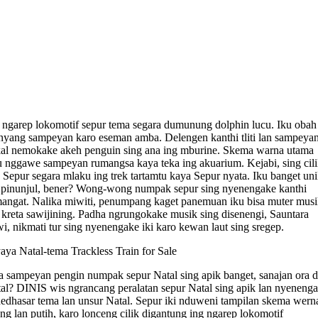
 ngarep lokomotif sepur tema segara dumunung dolphin lucu. Iku obah
yang sampeyan karo eseman amba. Delengen kanthi tliti lan sampeya
al nemokake akeh penguin sing ana ing mburine. Skema warna utama
u nggawe sampeyan rumangsa kaya teka ing akuarium. Kejabi, sing cil
Sepur segara mlaku ing trek tartamtu kaya Sepur nyata. Iku banget un
 pinunjul, bener? Wong-wong numpak sepur sing nyenengake kanthi
angat. Nalika miwiti, penumpang kaget panemuan iku bisa muter mus
 kreta sawijining. Padha ngrungokake musik sing disenengi, Sauntara
i, nikmati tur sing nyenengake iki karo kewan laut sing sregep.
aya Natal-tema Trackless Train for Sale
 sampeyan pengin numpak sepur Natal sing apik banget, sanajan ora d
al? DINIS wis ngrancang peralatan sepur Natal sing apik lan nyeneng
edhasar tema lan unsur Natal. Sepur iki nduweni tampilan skema wern
ng lan putih, karo lonceng cilik digantung ing ngarep lokomotif