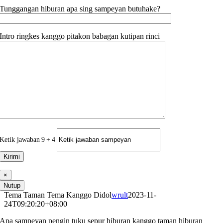
Tunggangan hiburan apa sing sampeyan butuhake?
Intro ringkes kanggo pitakon babagan kutipan rinci
Ketik jawaban
9
+
4
×
Nutup
Tema Taman Tema Kanggo Didol
wrult
2023-11-
24T09:20:20+08:00
Apa sampeyan pengin tuku sepur hiburan kanggo taman hiburan