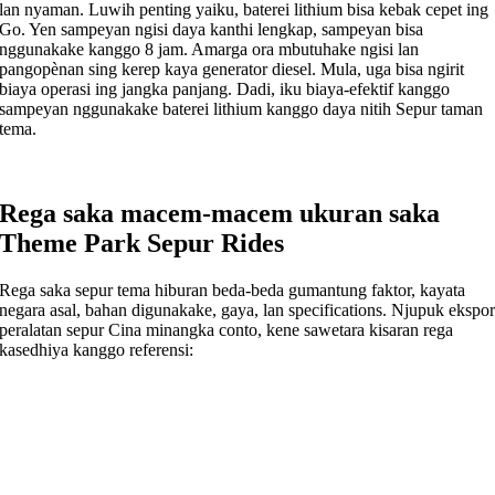
lan nyaman. Luwih penting yaiku, baterei lithium bisa kebak cepet ing
Go. Yen sampeyan ngisi daya kanthi lengkap, sampeyan bisa
nggunakake kanggo 8 jam. Amarga ora mbutuhake ngisi lan
pangopènan sing kerep kaya generator diesel. Mula, uga bisa ngirit
biaya operasi ing jangka panjang. Dadi, iku biaya-efektif kanggo
sampeyan nggunakake baterei lithium kanggo daya nitih Sepur taman
tema.
Rega saka macem-macem ukuran saka
Theme Park Sepur Rides
Rega saka sepur tema hiburan beda-beda gumantung faktor, kayata
negara asal, bahan digunakake, gaya, lan specifications. Njupuk ekspo
peralatan sepur Cina minangka conto, kene sawetara kisaran rega
kasedhiya kanggo referensi: