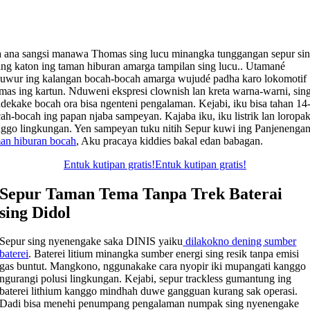
 ana sangsi manawa Thomas sing lucu minangka tunggangan sepur si
ing katon ing taman hiburan amarga tampilan sing lucu.. Utamané
uwur ing kalangan bocah-bocah amarga wujudé padha karo lokomotif
mas ing kartun. Nduweni ekspresi clownish lan kreta warna-warni, sin
dekake bocah ora bisa ngenteni pengalaman. Kejabi, iku bisa tahan 14
ah-bocah ing papan njaba sampeyan. Kajaba iku, iku listrik lan loropa
ggo lingkungan. Yen sampeyan tuku nitih Sepur kuwi ing Panjenenga
an hiburan bocah
, Aku pracaya kiddies bakal edan babagan.
Entuk kutipan gratis!
Entuk kutipan gratis!
Sepur Taman Tema Tanpa Trek Baterai
sing Didol
Sepur sing nyenengake saka DINIS yaiku
dilakokno dening sumber
baterei
. Baterei litium minangka sumber energi sing resik tanpa emisi
gas buntut. Mangkono, nggunakake cara nyopir iki mupangati kanggo
ngurangi polusi lingkungan. Kejabi, sepur trackless gumantung ing
baterei lithium kanggo mindhah duwe gangguan kurang sak operasi.
Dadi bisa menehi penumpang pengalaman numpak sing nyenengake