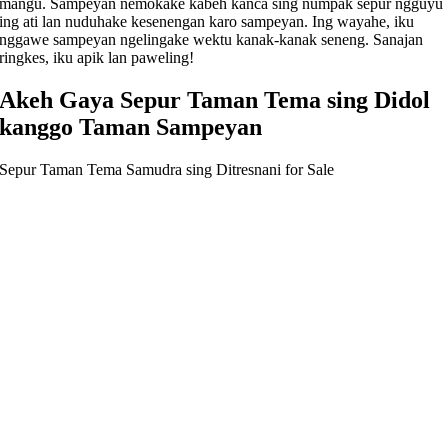
mangu. Sampeyan nemokake kabeh kanca sing numpak sepur ngguyu
ing ati lan nuduhake kesenengan karo sampeyan. Ing wayahe, iku
nggawe sampeyan ngelingake wektu kanak-kanak seneng. Sanajan
ringkes, iku apik lan paweling!
Akeh Gaya Sepur Taman Tema sing Didol
kanggo Taman Sampeyan
Sepur Taman Tema Samudra sing Ditresnani for Sale