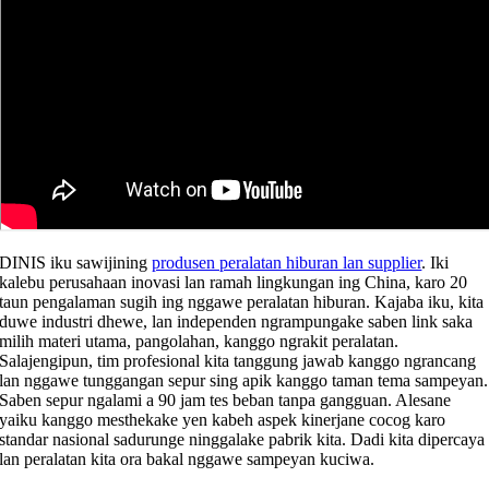
DINIS iku sawijining
produsen peralatan hiburan lan supplier
. Iki
kalebu perusahaan inovasi lan ramah lingkungan ing China, karo 20
taun pengalaman sugih ing nggawe peralatan hiburan. Kajaba iku, kita
duwe industri dhewe, lan independen ngrampungake saben link saka
milih materi utama, pangolahan, kanggo ngrakit peralatan.
Salajengipun, tim profesional kita tanggung jawab kanggo ngrancang
lan nggawe tunggangan sepur sing apik kanggo taman tema sampeyan.
Saben sepur ngalami a 90 jam tes beban tanpa gangguan. Alesane
yaiku kanggo mesthekake yen kabeh aspek kinerjane cocog karo
standar nasional sadurunge ninggalake pabrik kita. Dadi kita dipercaya
lan peralatan kita ora bakal nggawe sampeyan kuciwa.