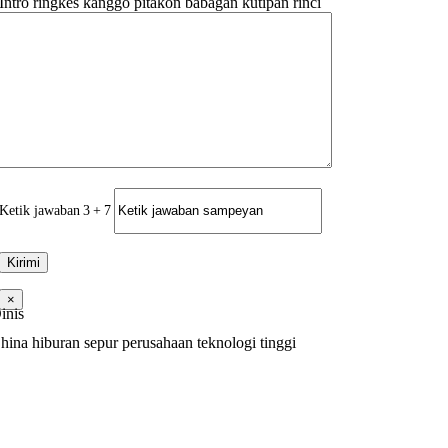
Intro ringkes kanggo pitakon babagan kutipan rinci
Ketik jawaban
3
+
7
×
inis
hina hiburan sepur perusahaan teknologi tinggi