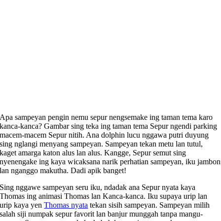
Apa sampeyan pengin nemu sepur nengsemake ing taman tema karo
kanca-kanca? Gambar sing teka ing taman tema Sepur ngendi parking
macem-macem Sepur nitih. Ana dolphin lucu nggawa putri duyung
sing nglangi menyang sampeyan. Sampeyan tekan metu lan tutul,
kaget amarga katon alus lan alus. Kangge, Sepur semut sing
nyenengake ing kaya wicaksana narik perhatian sampeyan, iku jambon
lan nganggo makutha. Dadi apik banget!
Sing nggawe sampeyan seru iku, ndadak ana Sepur nyata kaya
Thomas ing animasi Thomas lan Kanca-kanca. Iku supaya urip lan
urip kaya yen
Thomas nyata
tekan sisih sampeyan. Sampeyan milih
salah siji numpak sepur favorit lan banjur munggah tanpa mangu-