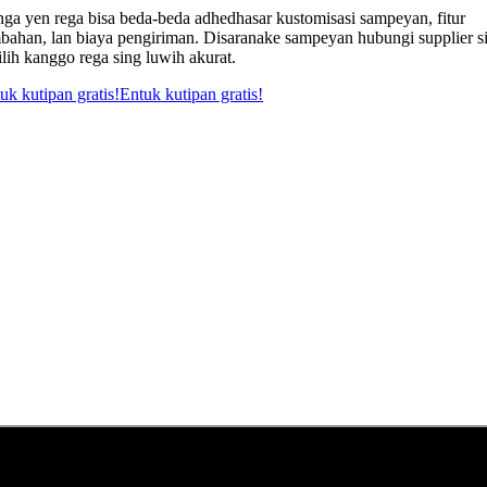
nga yen rega bisa beda-beda adhedhasar kustomisasi sampeyan, fitur
bahan, lan biaya pengiriman. Disaranake sampeyan hubungi supplier s
ilih kanggo rega sing luwih akurat.
uk kutipan gratis!
Entuk kutipan gratis!