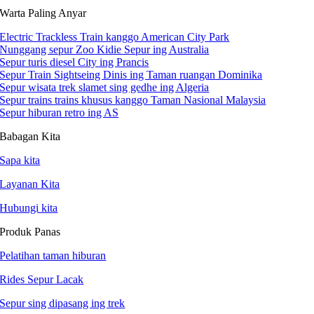
Warta Paling Anyar
Electric Trackless Train kanggo American City Park
Nunggang sepur Zoo Kidie Sepur ing Australia
Sepur turis diesel City ing Prancis
Sepur Train Sightseing Dinis ing Taman ruangan Dominika
Sepur wisata trek slamet sing gedhe ing Algeria
Sepur trains trains khusus kanggo Taman Nasional Malaysia
Sepur hiburan retro ing AS
Babagan Kita
Sapa kita
Layanan Kita
Hubungi kita
Produk Panas
Pelatihan taman hiburan
Rides Sepur Lacak
Sepur sing dipasang ing trek