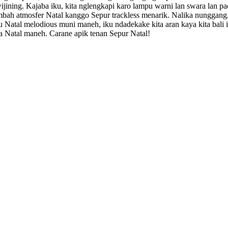
ijining. Kajaba iku, kita nglengkapi karo lampu warni lan swara lan p
bah atmosfer Natal kanggo Sepur trackless menarik. Nalika nunggang
u Natal melodious muni maneh, iku ndadekake kita aran kaya kita bali 
a Natal maneh. Carane apik tenan Sepur Natal!