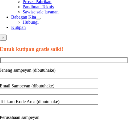
Proses Pabrikan
Pandhuan Teknis
Sawise sale layanan
Babagan Kita
Hubungi
Kutipan
×
Entuk kutipan gratis saiki!
Jeneng sampeyan (dibutuhake)
Email Sampeyan (dibutuhake)
Tel karo Kode Area (dibutuhake)
Perusahaan sampeyan