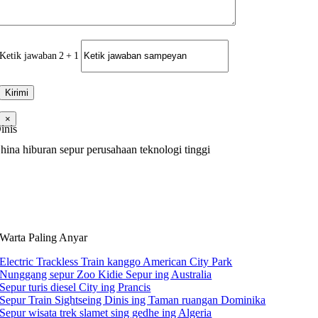
Ketik jawaban
2
+
1
×
inis
hina hiburan sepur perusahaan teknologi tinggi
Warta Paling Anyar
Electric Trackless Train kanggo American City Park
Nunggang sepur Zoo Kidie Sepur ing Australia
Sepur turis diesel City ing Prancis
Sepur Train Sightseing Dinis ing Taman ruangan Dominika
Sepur wisata trek slamet sing gedhe ing Algeria