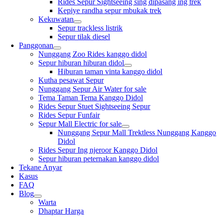
Rides Sepur Sightseeing sing dipasang ing trek
Kepiye randha sepur mbukak trek
Kekuwatan
Sepur trackless listrik
Sepur tilak diesel
Panggonan
Nunggang Zoo Rides kanggo didol
Sepur hiburan hiburan didol
Hiburan taman vinta kanggo didol
Kutha pesawat Sepur
Nunggang Sepur Air Water for sale
Tema Taman Tema Kanggo Didol
Rides Sepur Stuet Sightseeing Sepur
Rides Sepur Funfair
Sepur Mall Electric for sale
Nunggang Sepur Mall Trektless Nunggang Kanggo
Didol
Rides Sepur Ing njeroor Kanggo Didol
Sepur hiburan peternakan kanggo didol
Tekane Anyar
Kasus
FAQ
Blog
Warta
Dhaptar Harga