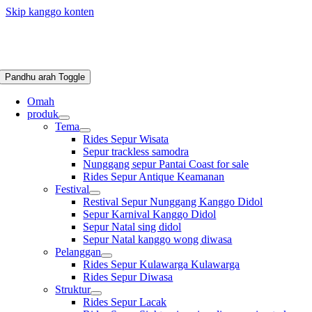
Skip kanggo konten
Pandhu arah Toggle
Omah
produk
Tema
Rides Sepur Wisata
Sepur trackless samodra
Nunggang sepur Pantai Coast for sale
Rides Sepur Antique Keamanan
Festival
Restival Sepur Nunggang Kanggo Didol
Sepur Karnival Kanggo Didol
Sepur Natal sing didol
Sepur Natal kanggo wong diwasa
Pelanggan
Rides Sepur Kulawarga Kulawarga
Rides Sepur Diwasa
Struktur
Rides Sepur Lacak