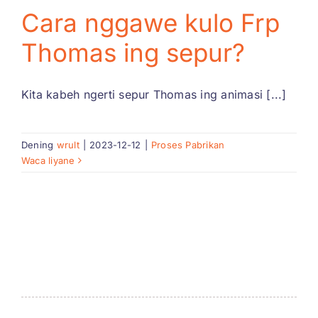
FAQ
Cara nggawe kulo Frp
Thomas ing sepur?
Blog
Kita kabeh ngerti sepur Thomas ing animasi [...]
Babagan 
Dening
wrult
|
2023-12-12
|
Proses Pabrikan
Kutipan
Waca liyane