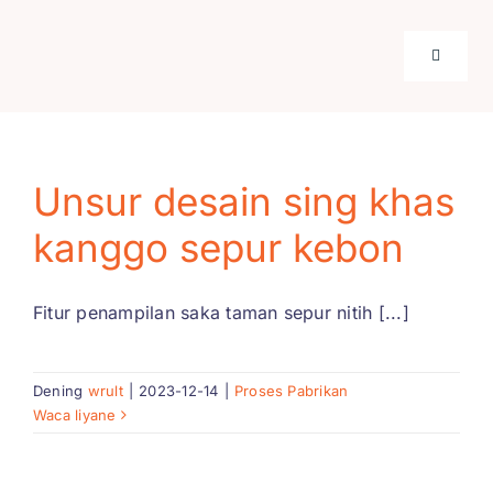
Skip
kanggo
Pandhu
konten
arah
Toggle
Omah
Unsur desain sing khas
produk
kanggo sepur kebon
Panggon
Fitur penampilan saka taman sepur nitih [...]
Tekane 
Dening
wrult
|
2023-12-14
|
Proses Pabrikan
Waca liyane
Kasus