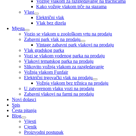
Vožnje vlakom za razgledavanje na tračnicama
Kako vožnje vlakom trče na stazama
Vlast
Električni vlak
Vlak bez dizela
Mjesta
Vozio se vlakom u zoološkom vrtu na prodaju
Zabavni park vlak na prodaju
Vintage zabavni park vlakovi na prodaju
Vlak gradskog parka
Vozi se vlakom vodenog parka na prodaju
Vlakovi tematskog parka na prodaju
Slikovito vožnja vlakom za razgledavanje
Vožnja vlakom Funfair
Električni trgovački vlak na prodaju
Vožnja vlakom bez tržnica na prodaju
U zatvorenom vlaku vozi na prodaju
Zabavni vlakovi na farmi na prodaju
Novi dolasci
Spis
Česta pitanja
Blog
Vijesti
Cjenik
Proizvodni postupak