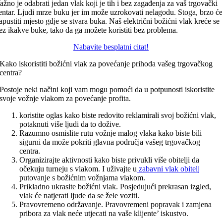
ažno je odabrati jedan vlak koji je tih i bez zagađenja za vaš trgovački
entar. Ljudi mrze buku jer im može uzrokovati nelagodu. Stoga, brzo ć
apustiti mjesto gdje se stvara buka. Naš električni božićni vlak kreće se
ez ikakve buke, tako da ga možete koristiti bez problema.
Nabavite besplatni citat!
Kako iskoristiti božićni vlak za povećanje prihoda vašeg trgovačkog
centra?
Postoje neki načini koji vam mogu pomoći da u potpunosti iskoristite
svoje vožnje vlakom za povećanje profita.
koristite oglas kako biste redovito reklamirali svoj božićni vlak,
potaknuti više ljudi da to dožive.
Razumno osmislite rutu vožnje malog vlaka kako biste bili
sigurni da može pokriti glavna područja vašeg trgovačkog
centra.
Organizirajte aktivnosti kako biste privukli više obitelji da
očekuju turneju s vlakom. I uživajte u
zabavni vlak obitelj
putovanje s božićnim vožnjama vlakom.
Prikladno ukrasite božićni vlak. Posjedujući prekrasan izgled,
vlak će natjerati ljude da se žele voziti.
Pravovremeno održavanje. Pravovremeni popravak i zamjena
pribora za vlak neće utjecati na vaše klijente’ iskustvo.