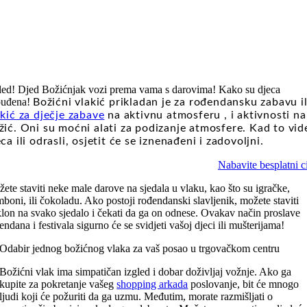
led! Djed Božićnjak vozi prema vama s darovima! Kako su djeca
buđena!
Božićni vlakić prikladan je za rođendansku zabavu il
akić za dječje zabave
na aktivnu atmosferu , i aktivnosti na
žić. Oni su moćni alati za podizanje atmosfere. Kad to vid
ca ili odrasli, osjetit će se iznenađeni i zadovoljni.
Nabavite besplatni ci
ete staviti neke male darove na sjedala u vlaku, kao što su igračke,
boni, ili čokoladu. Ako postoji rođendanski slavljenik, možete staviti
lon na svako sjedalo i čekati da ga on odnese. Ovakav način proslave
endana i festivala sigurno će se svidjeti vašoj djeci ili mušterijama!
Odabir jednog božićnog vlaka za vaš posao u trgovačkom centru
Božićni vlak ima simpatičan izgled i dobar doživljaj vožnje. Ako ga
kupite za pokretanje vašeg
shopping arkada
poslovanje, bit će mnogo
ljudi koji će požuriti da ga uzmu. Međutim, morate razmišljati o