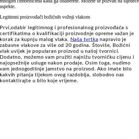
mnogim čimbenicima kada ga odaberete. Možete se pozvati na sljedeć
aspekte.
Legitimni proizvođači božićnih vožnji vlakom
Prvi,odabir legitimnog i profesionalnog proizvođača s
certifikatima o kvalifikaciji proizvodnje opreme važan je
korak za kupnju malog vlaka.
Naša tvrtka
napravio je
zabavne vlakove za više od 20 godina.
Štoviše, Božićni
vlak uvijek je popularan proizvod u našoj tvornici.
Dodatno, možemo vam pružiti najnižu tvorničku cijenu i
najopsežnije usluge nakon prodaje. Osim toga, nudimo
vam jednogodišnje jamstvo na proizvod. Ako imate bilo
kakvih pitanja tijekom ovog razdoblja, slobodno nas
kontaktirajte u bilo koje vrijeme.