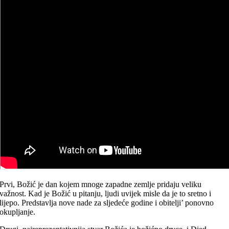
Prvi, Božić je dan kojem mnoge zapadne zemlje pridaju veliku
važnost. Kad je Božić u pitanju, ljudi uvijek misle da je to sretno i
lijepo. Predstavlja nove nade za sljedeće godine i obitelji’ ponovno
okupljanje.