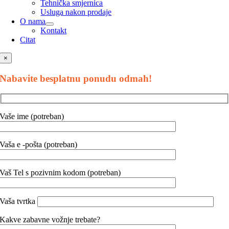
Tehnička smjernica
Usluga nakon prodaje
O nama
Kontakt
Citat
×
Nabavite besplatnu ponudu odmah!
Vaše ime (potreban)
Vaša e -pošta (potreban)
Vaš Tel s pozivnim kodom (potreban)
Vaša tvrtka
Kakve zabavne vožnje trebate?