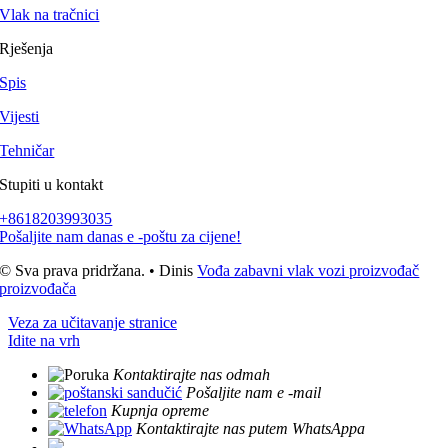
Vlak na tračnici
Rješenja
Spis
Vijesti
Tehničar
Stupiti u kontakt
+8618203993035
Pošaljite nam danas e -poštu za cijene!
© Sva prava pridržana. • Dinis
Vođa zabavni vlak vozi proizvođač
proizvođača
Veza za učitavanje stranice
Idite na vrh
Kontaktirajte nas odmah
Pošaljite nam e -mail
Kupnja opreme
Kontaktirajte nas putem WhatsAppa