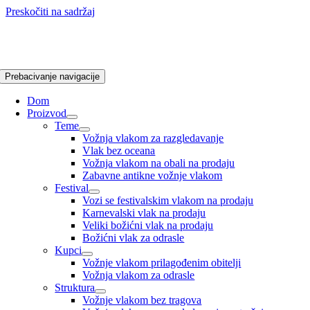
Preskočiti na sadržaj
Prebacivanje navigacije
Dom
Proizvod
Teme
Vožnja vlakom za razgledavanje
Vlak bez oceana
Vožnja vlakom na obali na prodaju
Zabavne antikne vožnje vlakom
Festival
Vozi se festivalskim vlakom na prodaju
Karnevalski vlak na prodaju
Veliki božićni vlak na prodaju
Božićni vlak za odrasle
Kupci
Vožnje vlakom prilagođenim obitelji
Vožnja vlakom za odrasle
Struktura
Vožnje vlakom bez tragova