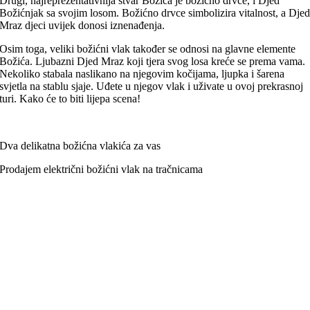
Drugi, najreprezentativnija stvar Božića je božićno drvce, i Djed
Božićnjak sa svojim losom. Božićno drvce simbolizira vitalnost, a Dje
Mraz djeci uvijek donosi iznenađenja.
Osim toga, veliki božićni vlak također se odnosi na glavne elemente
Božića. Ljubazni Djed Mraz koji tjera svog losa kreće se prema vama.
Nekoliko stabala naslikano na njegovim kočijama, ljupka i šarena
svjetla na stablu sjaje. Uđete u njegov vlak i uživate u ovoj prekrasnoj
turi. Kako će to biti lijepa scena!
Dva delikatna božićna vlakića za vas
Prodajem električni božićni vlak na tračnicama