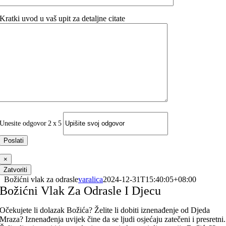
Kratki uvod u vaš upit za detaljne citate
Unesite odgovor
2
x
5
×
Zatvoriti
Božićni vlak za odrasle
varalica
2024-12-31T15:40:05+08:00
Božićni Vlak Za Odrasle I Djecu
Očekujete li dolazak Božića? Želite li dobiti iznenađenje od Djeda
Mraza? Iznenađenja uvijek čine da se ljudi osjećaju zatečeni i presretni.