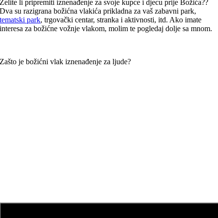
Želite li pripremiti iznenađenje za svoje kupce i djecu prije Božića??
Dva su razigrana božićna vlakića prikladna za vaš zabavni park,
tematski park
, trgovački centar, stranka i aktivnosti, itd. Ako imate
interesa za božićne vožnje vlakom, molim te pogledaj dolje sa mnom.
Zašto je božićni vlak iznenađenje za ljude?