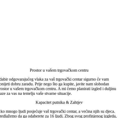
Prostor u vašem trgovačkom centru
dabir odgovarajućeg vlaka za vaš trgovački centar sigurno će vam
onijeti dobru zaradu. Prije nego što ga kupite, javite nam slobodan
rostor u vašem trgovačkom centru. A mi ćemo planirati izgled i duljinu
taze za vas na temelju vaše stvarne situacije.
Kapacitet putnika & Zahtjev
ko mnogo ljudi posjećuje vaš trgovački centar, a većina njih su djeca.
redlažemo da ga odaberete za 16 ljudi. Zbog svog profinjenog izgleda,