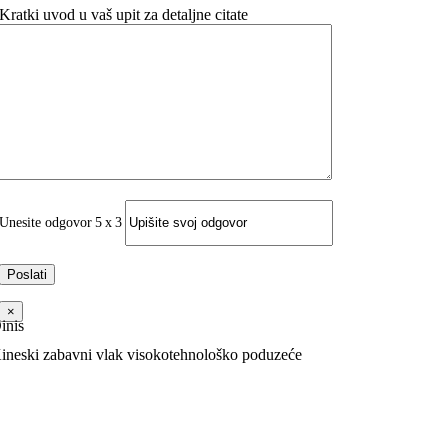
Kratki uvod u vaš upit za detaljne citate
Unesite odgovor
5
x
3
×
inis
ineski zabavni vlak visokotehnološko poduzeće