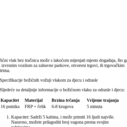
ićni vlak bez tračnica može s lakoćom mijenjati mjesto događaja, što g
i izvrsnim vozilom za zabavne parkove, otvoreni trgovi, ili trgovačkim
trima.
Specifikacije božićnih vožnji vlakom za djecu i odrasle
Sljedeće su detaljnije informacije o božićnom vlaku za odrasle i djecu:
Kapacitet
Materijal
Brzina trčanja
Vrijeme trajanja
16 putnika
FRP + čelik
6-8 krugova
5 minuta
Kapacitet: Sadrži 5 kabina, i može primiti 16 ljudi najviše.
Naravno, možete prilagoditi broj vagona prema svojim