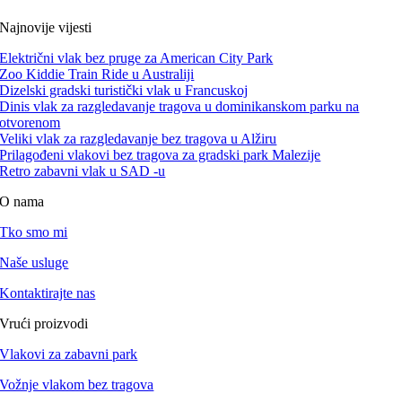
Najnovije vijesti
Električni vlak bez pruge za American City Park
Zoo Kiddie Train Ride u Australiji
Dizelski gradski turistički vlak u Francuskoj
Dinis vlak za razgledavanje tragova u dominikanskom parku na
otvorenom
Veliki vlak za razgledavanje bez tragova u Alžiru
Prilagođeni vlakovi bez tragova za gradski park Malezije
Retro zabavni vlak u SAD -u
O nama
Tko smo mi
Naše usluge
Kontaktirajte nas
Vrući proizvodi
Vlakovi za zabavni park
Vožnje vlakom bez tragova