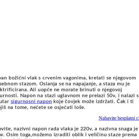
van božićni vlak s crvenim vagonima, kretati se njegovom
sebnom stazom. Oslanja se na napajanje, a staza mu je
ektrificirana. Ali uopće ne morate brinuti o njegovoj
gurnosti. Napon na stazi uglavnom ne prelazi 50v, i nalazi 
utar
sigurnosni napon
koje čovjek može izdržati. Čak i ti
ojiš na tome, nećete se osjećati loše.
Nabavite besplatni ci
oviše, nazivni napon rada vlaka je 220v, a nazivna snaga je
w. Osim toga,možemo izraditi oblik i veličinu staze prema