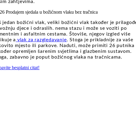
šim zahtjevima.
26 Prodajem sjedala u božićnom vlaku bez tračnica
š jedan božićni vlak, veliki božićni vlak također je prilago
 vožnju djece i odraslih. nema stazu i može se voziti po
mentnim i asfaltnim cestama. Štoviše, njegov izgled više
likuje a
vlak za razgledavanje
. Stoga je prikladnije za vaše
ikovito mjesto ili parkove. Naduti, može primiti 26 putnika 
kođer opremljen šarenim svjetlima i glazbenim sustavom.
oga, zabavno je poput božićnog vlaka na tračnicama.
avite besplatni citat!