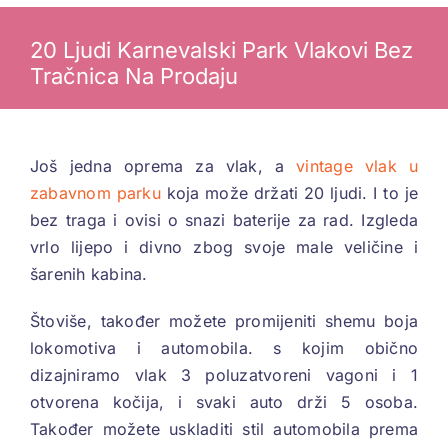
20 Ljudi Karnevalski Park Vlakovi Bez
Tračnica Na Prodaju
Još jedna oprema za vlak, a
vintage vlak u
zabavnom parku
koja može držati 20 ljudi. I to je
bez traga i ovisi o snazi ​​baterije za rad. Izgleda
vrlo lijepo i divno zbog svoje male veličine i
šarenih kabina.
Štoviše, također možete promijeniti shemu boja
lokomotiva i automobila. s kojim obično
dizajniramo vlak 3 poluzatvoreni vagoni i 1
otvorena kočija, i svaki auto drži 5 osoba.
Također možete uskladiti stil automobila prema