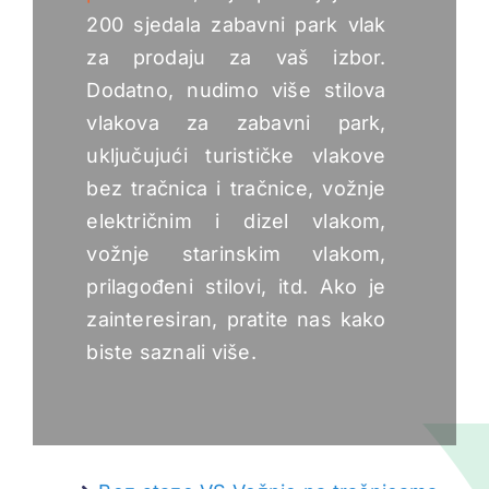
Česta pitanja
200 sjedala zabavni park vlak
za prodaju za vaš izbor.
Blog
Dodatno, nudimo više stilova
vlakova za zabavni park,
uključujući turističke vlakove
O nama
bez tračnica i tračnice, vožnje
električnim i dizel vlakom,
Citat
vožnje starinskim vlakom,
prilagođeni stilovi, itd. Ako je
zainteresiran, pratite nas kako
biste saznali više.