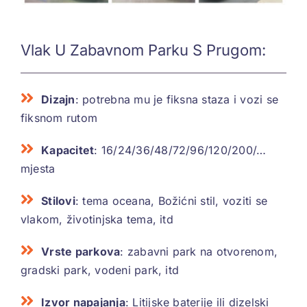
Vlak U Zabavnom Parku S Prugom:
Dizajn
: potrebna mu je fiksna staza i vozi se
fiksnom rutom
Kapacitet
: 16/24/36/48/72/96/120/200/…
mjesta
Stilovi
: tema oceana, Božićni stil, voziti se
vlakom, životinjska tema, itd
Vrste parkova
: zabavni park na otvorenom,
gradski park, vodeni park, itd
Izvor napajanja
: Litijske baterije ili dizelski