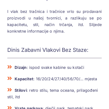
I vlak bez tračnica i tračnice vrlo su prodavani
proizvodi u našoj tvornici, a razlikuju se po
kapacitetu, stil, način trčanja, itd. Slijede
konkretne informacije o njima.
Dinis Zabavni Vlakovi Bez Staze:
Dizajn
: ispod svake kabine su kotači
Kapacitet
: 16/20/24/27/40/56/70/… mjesta
Stilovi
: retro stilu, tema oceana, prilagođeni
stil, itd
Vrste parkova
: dječji park, tematski park,