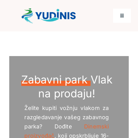
Preskočiti
na
Prebaciv
sadržaj
navigaci
Dom
Proizvod
Zabavni park
Vlak
Mjesta
na prodaju!
Novi dolasci
Želite kupiti vožnju vlakom za
razgledavanje vašeg zabavnog
Spis
parka? Dođite
Dinemski
proizvođač
, koji opskrbljuje 16-