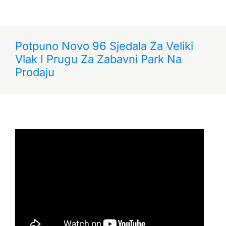
Potpuno Novo 96 Sjedala Za Veliki
Vlak I Prugu Za Zabavni Park Na
Prodaju