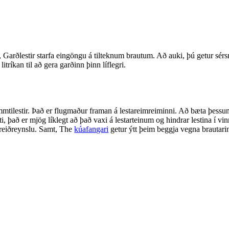
n, Garðlestir starfa eingöngu á tilteknum brautum. Að auki, þú getur sé
itríkan til að gera garðinn þinn líflegri.
mtilestir. Það er flugmaður framan á lestareimreiminni. Að bæta þessum
i, það er mjög líklegt að það vaxi á lestarteinum og hindrar lestina í vi
i reiðreynslu. Samt, The
kúafangari
getur ýtt þeim beggja vegna brautari