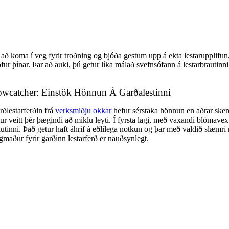
l að koma í veg fyrir troðning og bjóða gestum upp á ekta lestarupplifu
fur þínar. Þar að auki, þú getur líka málað svefnsófann á lestarbrautinni l
wcatcher: Einstök Hönnun Á Garðalestinni
rðlestarferðin frá
verksmiðju okkar
hefur sérstaka hönnun en aðrar skem
ur veitt þér þægindi að miklu leyti. Í fyrsta lagi, með vaxandi blómavext
autinni. Það getur haft áhrif á eðlilega notkun og þar með valdið slæmr
ugmaður fyrir garðinn lestarferð er nauðsynlegt.