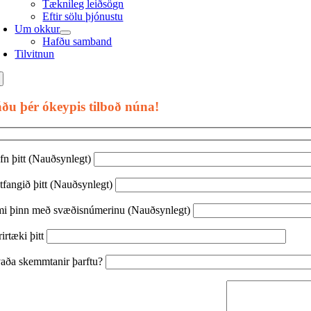
Tæknileg leiðsögn
Eftir sölu þjónustu
Um okkur
Hafðu samband
Tilvitnun
ðu þér ókeypis tilboð núna!
fn þitt (Nauðsynlegt)
tfangið þitt (Nauðsynlegt)
mi þinn með svæðisnúmerinu (Nauðsynlegt)
irtæki þitt
aða skemmtanir þarftu?