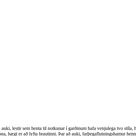
auki, lestir sem henta til notkunar í garðinum hafa venjulega tvo stíla, h
ona, hægt er að lyfta brautinni. Þar að auki, farþegaflutningshamur henn