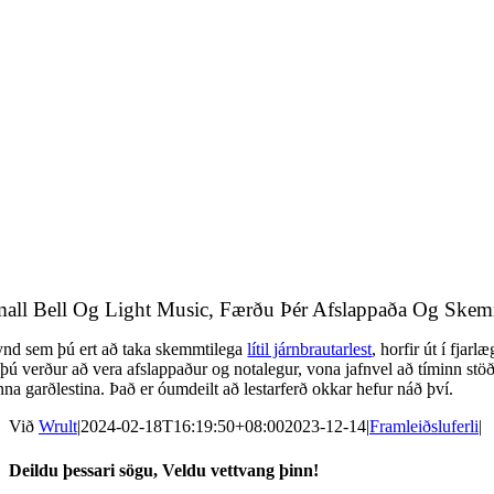
all Bell Og Light Music, Færðu Þér Afslappaða Og Skem
nd sem þú ert að taka skemmtilega
lítil járnbrautarlest
, horfir út í fja
 þú verður að vera afslappaður og notalegur, vona jafnvel að tíminn stöð
nna garðlestina. Það er óumdeilt að lestarferð okkar hefur náð því.
Við
Wrult
|
2024-02-18T16:19:50+08:00
2023-12-14
|
Framleiðsluferli
|
Deildu þessari sögu, Veldu vettvang þinn!