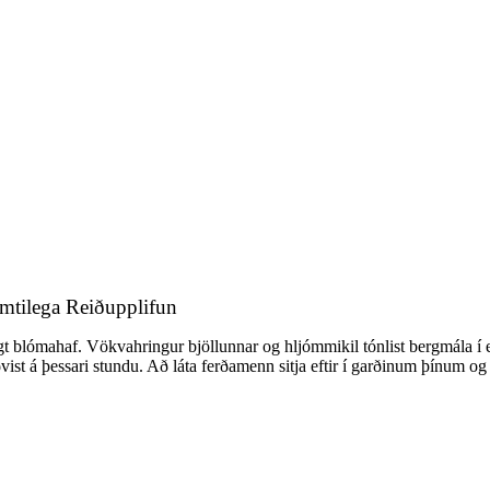
mtilega Reiðupplifun
rlægt blómahaf. Vökvahringur bjöllunnar og hljómmikil tónlist bergmála 
vist á þessari stundu. Að láta ferðamenn sitja eftir í garðinum þínum o