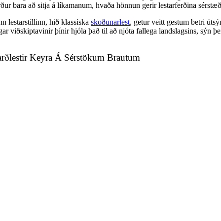
rður bara að sitja á líkamanum, hvaða hönnun gerir lestarferðina sérstæ
n lestarstíllinn, hið klassíska
skoðunarlest
, getur veitt gestum betri út
ar viðskiptavinir þínir hjóla það til að njóta fallega landslagsins, sýn þ
rðlestir Keyra Á Sérstökum Brautum