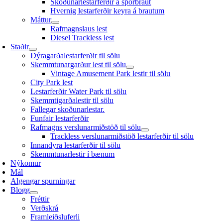
Skoðunarlestarferðir á sporbraut
Hvernig lestarferðir keyra á brautum
Máttur
Rafmagnslaus lest
Diesel Trackless lest
Staðir
Dýragarðalestarferðir til sölu
Skemmtunargarður lest til sölu
Vintage Amusement Park lestir til sölu
City Park lest
Lestarferðir Water Park til sölu
Skemmtigarðalestir til sölu
Fallegar skoðunarlestar.
Funfair lestarferðir
Rafmagns verslunarmiðstöð til sölu
Trackless verslunarmiðstöð lestarferðir til sölu
Innandyra lestarferðir til sölu
Skemmtunarlestir í bænum
Nýkomur
Mál
Algengar spurningar
Blogg
Fréttir
Verðskrá
Framleiðsluferli