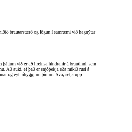
rsniðið brautarstærð og lögun í samræmi við hagnýtar
 þáttum við er að hreinsa hindranir á brautinni, sem
nnu. Að auki, ef það er snjóþekja eða mikið rusl á
nnar og eytt áhyggjum þínum. Svo, setja upp