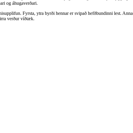
ðari og áhugaverðari.
sýnisupplifun. Fyrsta, ytra byrði hennar er svipað hefðbundinni lest. A
eirra verður víðtæk.