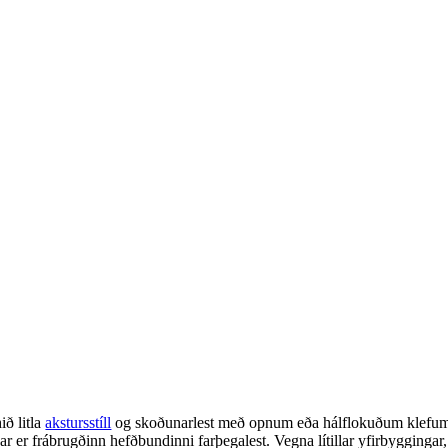
ið litla
akstursstíll
og skoðunarlest með opnum eða hálflokuðum klefum. Fe
ar er frábrugðinn hefðbundinni farþegalest. Vegna lítillar yfirbyggingar