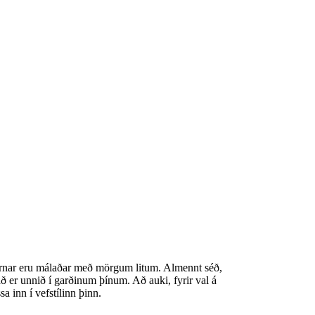
rðirnar eru málaðar með mörgum litum. Almennt séð,
að er unnið í garðinum þínum. Að auki, fyrir val á
a inn í vefstílinn þinn.