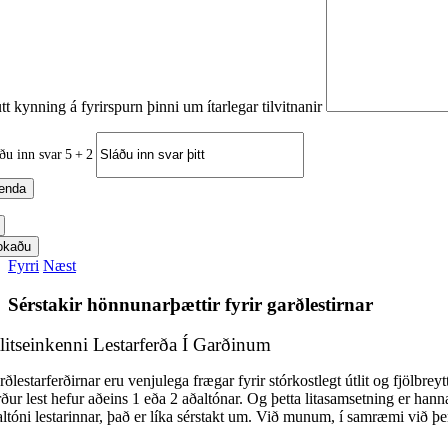
tt kynning á fyrirspurn þinni um ítarlegar tilvitnanir
ðu inn svar
5
+
2
okaðu
Fyrri
Næst
Sérstakir hönnunarþættir fyrir garðlestirnar
litseinkenni Lestarferða Í Garðinum
rðlestarferðirnar eru venjulega frægar fyrir stórkostlegt útlit og fjöl
rður lest hefur aðeins 1 eða 2 aðaltónar. Og þetta litasamsetning er hann
ltóni lestarinnar, það er líka sérstakt um. Við munum, í samræmi við þem