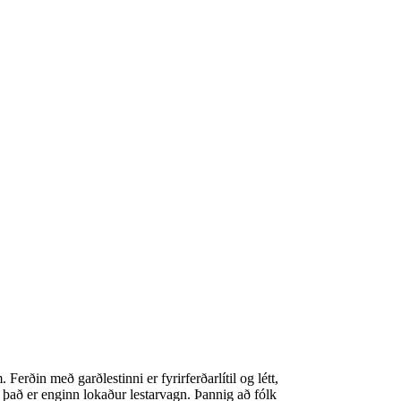
rðin með garðlestinni er fyrirferðarlítil og létt,
, það er enginn lokaður lestarvagn. Þannig að fólk