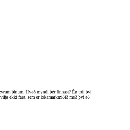
í eyrum þínum. Hvað myndi þér finnast? Ég trúi því
g vilja ekki fara, sem er lokamarkmiðið með því að