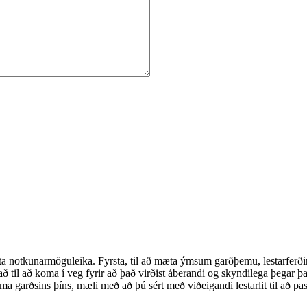
breytta notkunarmöguleika. Fyrsta, til að mæta ýmsum garðþemu, lestarfe
að til að koma í veg fyrir að það virðist áberandi og skyndilega þegar þ
a garðsins þíns, mæli með að þú sért með viðeigandi lestarlit til að pass